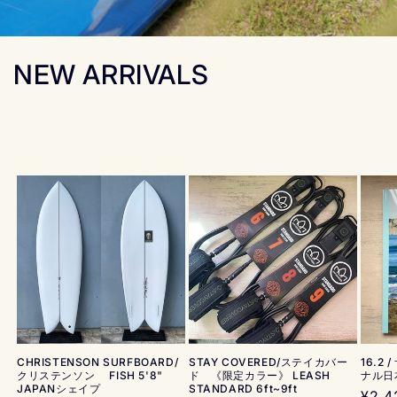
NEW ARRIVALS
CHRISTENSON SURFBOARD/
STAY COVERED/ステイカバー
16.2
クリステンソン FISH 5'8"
ド 《限定カラー》 LEASH
ナル日
JAPANシェイプ
STANDARD 6ft~9ft
通
¥2,4