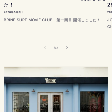
た！
2
2026年5月3日
20
BRINE SURF MOVIE CLUB 第一回目 開催しました！
J
C
の
1
/
3