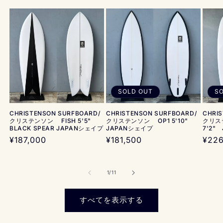
SOLD OUT
S
CHRISTENSON SURFBOARD/
CHRISTENSON SURFBOARD/
CHRI
クリステンソン FISH 5'5"
クリステンソン OP1 5'10"
クリス
BLACK SPEAR JAPANシェイプ
JAPANシェイプ
7'2"
通
¥187,000
通
¥181,500
通
¥226
常
常
常
価
価
価
格
格
格
の
1
/
11
すべてを表示する