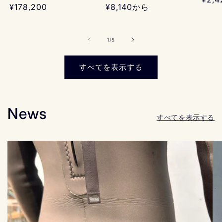
通
¥178,200
通
¥8,140から
常
常
常
価
価
価
格
格
格
の
1
/
5
すべてを表示する
News
すべてを表示する