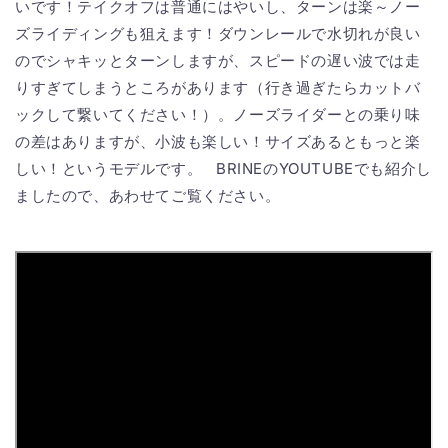
いです！テイクオフは普通にはやいし、ターンは楽～ノー
ズライディングも狙えます！ダウンレールで水切れが良い
のでシャキッとターンしますが、スピードの遅い波では走
りすぎてしまうところがあります（行き過ぎたらカットバ
ックして繋いてください！）。ノーズライダーとの乗り味
の差はありますが、小波も楽しい！サイズあるともっと楽
しい！というモデルです。 BRINEのYOUTUBEでも紹介し
ましたので、あわせてご覧ください。