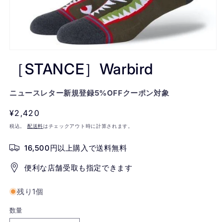
モ
ー
［STANCE］Warbird
ダ
ル
で
ニュースレター新規登録5%OFFクーポン対象
メ
デ
通
¥2,420
ィ
常
ア
税込。
配送料
はチェックアウト時に計算されます。
(1)
価
を
16,500円以上購入で送料無料
格
開
く
便利な店舗受取も指定できます
残り1個
数量