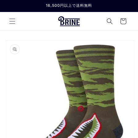
コンテ
16,500円以上で送料無料
ンツに
進む
カ
ー
ト
商品情
報にス
キップ