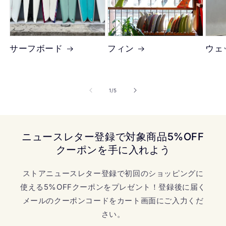
サーフボード
フィン
ウェ
の
1
/
5
ニュースレター登録で対象商品5%OFF
クーポンを手に入れよう
ストアニュースレター登録で初回のショッピングに
使える5%OFFクーポンをプレゼント！登録後に届く
メールのクーポンコードをカート画面にご入力くだ
さい。