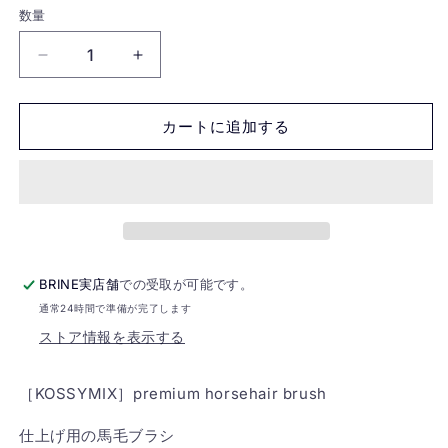
数量
［KOSSYMIX］
［KOSSYMIX］
premium
premium
horsehair
horsehair
カートに追加する
brush
brush
の
の
数
数
量
量
を
を
減
増
ら
や
BRINE実店舗
での受取が可能です。
す
す
通常24時間で準備が完了します
ストア情報を表示する
［KOSSYMIX］premium horsehair brush
仕上げ用の馬毛ブラシ