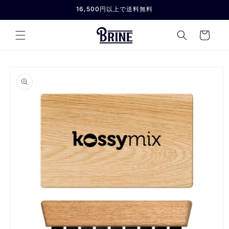
コンテ
16,500円以上で送料無料
ンツに
進む
カ
ー
ト
商品情
報にス
キップ