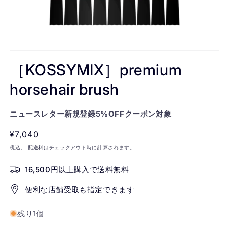
モ
ー
［KOSSYMIX］premium
ダ
ル
horsehair brush
で
メ
デ
ニュースレター新規登録5%OFFクーポン対象
ィ
ア
通
¥7,040
(1)
を
常
税込。
配送料
はチェックアウト時に計算されます。
開
価
く
16,500円以上購入で送料無料
格
便利な店舗受取も指定できます
残り1個