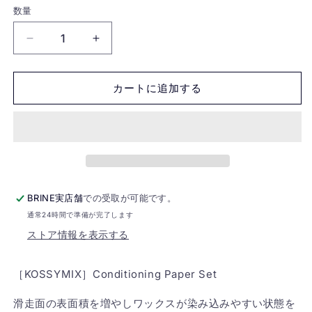
数量
［KOSSYMIX］
［KOSSYMIX］
Conditioning
Conditioning
Paper
Paper
カートに追加する
Set
Set
の
の
数
数
量
量
を
を
減
増
ら
や
BRINE実店舗
での受取が可能です。
す
す
通常24時間で準備が完了します
ストア情報を表示する
［KOSSYMIX］Conditioning Paper Set
滑走面の表面積を増やしワックスが染み込みやすい状態を