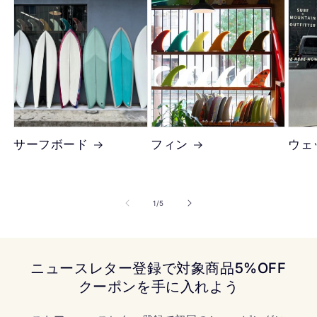
サーフボード
フィン
ウェ
の
1
/
5
ニュースレター登録で対象商品5%OFF
クーポンを手に入れよう