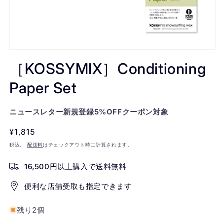
モ
ー
［KOSSYMIX］Conditioning
ダ
ル
Paper Set
で
メ
デ
ニュースレター新規登録5%OFFクーポン対象
ィ
ア
通
¥1,815
(1)
を
常
税込。
配送料
はチェックアウト時に計算されます。
開
価
く
16,500円以上購入で送料無料
格
便利な店舗受取も指定できます
残り2個