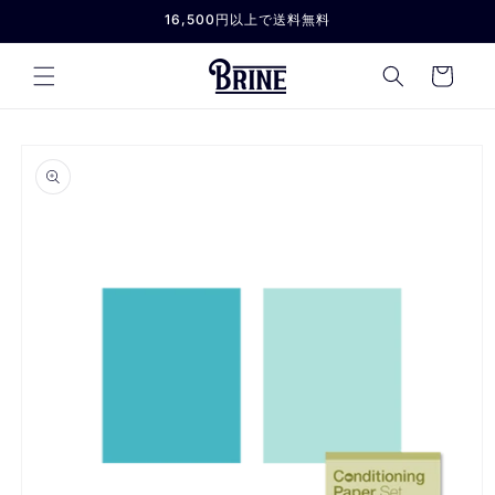
コンテ
16,500円以上で送料無料
ンツに
進む
カ
ー
ト
商品情
報にス
キップ