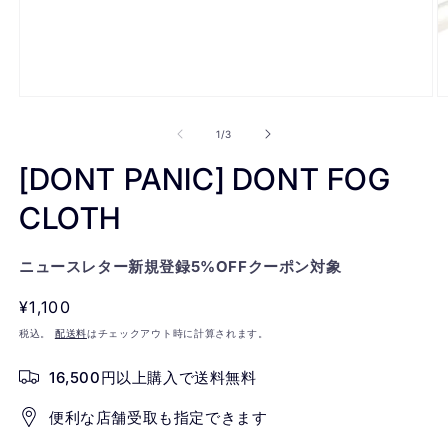
モ
ー
の
1
/
3
ダ
ル
[DONT PANIC] DONT FOG
で
メ
CLOTH
デ
ィ
ア
(1)
ニュースレター新規登録5%OFFクーポン対象
(2
を
開
通
¥1,100
く
常
税込。
配送料
はチェックアウト時に計算されます。
価
16,500円以上購入で送料無料
格
便利な店舗受取も指定できます