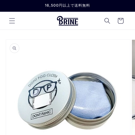
コンテ
16,500円以上で送料無料
ンツに
進む
カ
ー
ト
商品情
報にス
キップ