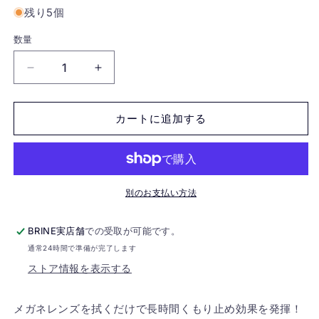
残り5個
数量
[DONT
[DONT
PANIC]
PANIC]
DONT
DONT
FOG
FOG
カートに追加する
CLOTH
CLOTH
の
の
数
数
量
量
別のお支払い方法
を
を
減
増
BRINE実店舗
での受取が可能です。
ら
や
通常24時間で準備が完了します
す
す
ストア情報を表示する
メガネレンズを拭くだけで長時間くもり止め効果を発揮！