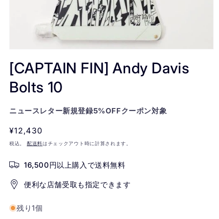
モ
ー
[CAPTAIN FIN] Andy Davis
ダ
ル
Bolts 10
で
メ
デ
ニュースレター新規登録5%OFFクーポン対象
ィ
ア
通
¥12,430
(1)
を
常
税込。
配送料
はチェックアウト時に計算されます。
開
価
く
16,500円以上購入で送料無料
格
便利な店舗受取も指定できます
残り1個