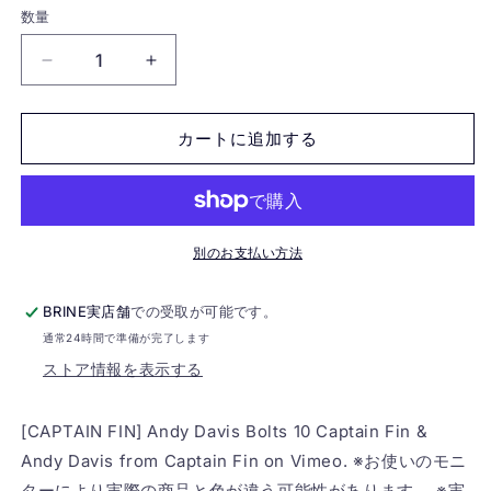
数量
[CAPTAIN
[CAPTAIN
FIN]
FIN]
Andy
Andy
Davis
Davis
カートに追加する
Bolts
Bolts
10
10
の
の
数
数
別のお支払い方法
量
量
を
を
BRINE実店舗
での受取が可能です。
減
増
ら
や
通常24時間で準備が完了します
す
す
ストア情報を表示する
[CAPTAIN FIN] Andy Davis Bolts 10 Captain Fin &
Andy Davis from Captain Fin on Vimeo. ※お使いのモニ
ターにより実際の商品と色が違う可能性があります。 ※実