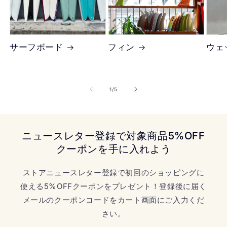
サーフボード
フィン
ウェ
の
1
/
5
ニュースレター登録で対象商品5%OFF
クーポンを手に入れよう
ストアニュースレター登録で初回のショッピングに
使える5%OFFクーポンをプレゼント！登録後に届く
メールのクーポンコードをカート画面にご入力くだ
さい。