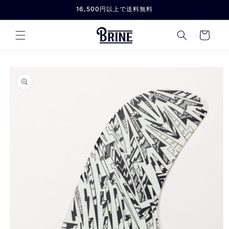
コンテ
16,500円以上で送料無料
ンツに
進む
カ
ー
ト
商品情
報にス
キップ