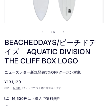
モ
ー
の
1
/
10
ダ
ル
BEACHEDDAYS/ビーチドデ
で
メ
イズ AQUATIC DIVISION
デ
ィ
THE CLIFF BOX LOGO
ア
(1)
(2
を
開
ニュースレター新規登録5%OFFクーポン対象
く
通
¥131,120
常
税込。
配送料
はチェックアウト時に計算されます。
価
16,500円以上購入で送料無料
格