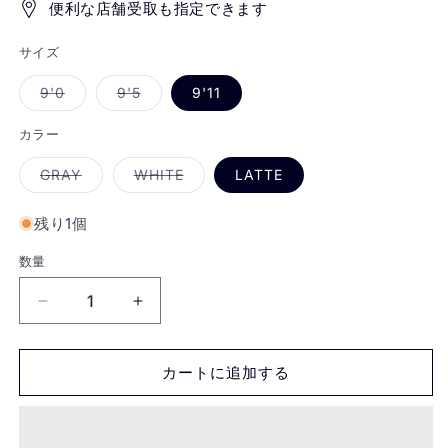
便利な店舗受取も指定できます
サイズ
バ
バ
9'0
9'5
9'11
リ
リ
エ
エ
ー
ー
カラー
シ
シ
ョ
ョ
バ
バ
GRAY
WHITE
LATTE
ン
ン
リ
リ
は
は
エ
エ
売
売
ー
ー
り
り
残り1個
シ
シ
切
切
ョ
ョ
れ
れ
ン
ン
て
て
数量
は
は
い
い
売
売
る
る
り
り
か
か
BEACHEDDAYS/
BEACHEDDAYS/
切
切
販
販
れ
れ
売
売
ビ
ビ
て
て
で
で
ー
ー
い
い
き
き
る
る
カートに追加する
ま
ま
チ
チ
か
か
せ
せ
販
販
ん
ん
ド
ド
売
売
で
で
デ
デ
き
き