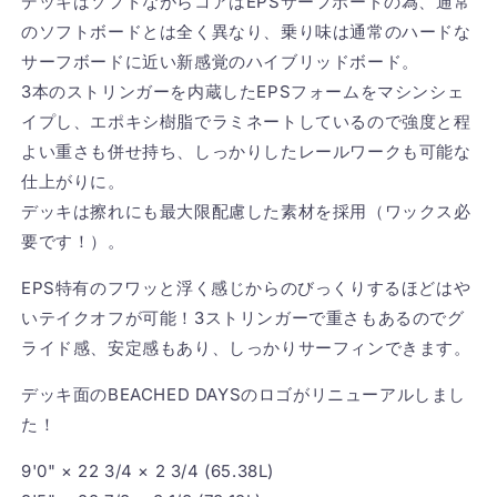
デッキはソフトながらコアはEPSサーフボードの為、通常
のソフトボードとは全く異なり、乗り味は通常のハードな
サーフボードに近い新感覚のハイブリッドボード。
3本のストリンガーを内蔵したEPSフォームをマシンシェ
イプし、エポキシ樹脂でラミネートしているので強度と程
よい重さも併せ持ち、しっかりしたレールワークも可能な
仕上がりに。
デッキは擦れにも最大限配慮した素材を採用（ワックス必
要です！）。
EPS特有のフワッと浮く感じからのびっくりするほどはや
いテイクオフが可能！3ストリンガーで重さもあるのでグ
ライド感、安定感もあり、しっかりサーフィンできます。
デッキ面のBEACHED DAYSのロゴがリニューアルしまし
た！
9'0" × 22 3/4 × 2 3/4 (65.38L)