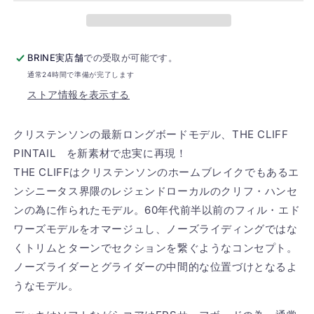
イ
イ
ま
ま
せ
せ
ズ
ズ
ん
ん
AQUATIC
AQUATIC
DIVISION
DIVISION
BRINE実店舗
での受取が可能です。
THE
THE
通常24時間で準備が完了します
CLIFF
CLIFF
BOX
BOX
ストア情報を表示する
LOGO
LOGO
の
の
クリステンソンの最新ロングボードモデル、THE CLIFF
数
数
PINTAIL を新素材で忠実に再現！
量
量
THE CLIFFはクリステンソンのホームブレイクでもあるエ
を
を
ンシニータス界隈のレジェンドローカルのクリフ・ハンセ
減
増
ら
や
ンの為に作られたモデル。60年代前半以前のフィル・エド
す
す
ワーズモデルをオマージュし、ノーズライディングではな
くトリムとターンでセクションを繋ぐようなコンセプト。
ノーズライダーとグライダーの中間的な位置づけとなるよ
うなモデル。