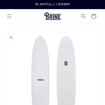
コンテ
16,500円以上で送料無料
ンツに
進む
カ
ー
ト
商品情
報にス
キップ