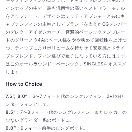
減
増
キャプテンフィンのロングボード～ミッドレングス用のラ
ら
や
インナップの中で、最も汎用性の高いベストセラーモデル
す
す
をアップデート。デザインはミッチ・アブシャーと共にキ
ャプテンフィンの主軸としてブランドを支えた
OG
メンバー
のデレク・アイゼンカーチ。普遍的ベーシックテンプレー
トのグリーノウ
4A
のベース幅をやや狭めて回転性を上げつ
つ、ティップによりボリュームを持たせて安定感とドライ
ブをブレンド。フィン選びで迷子になっている方にはまず
はこのオールラウンド・ベーシック、
SINGLES
をオススメ
します。
How to Choice
7.5”, 8.0”
：6〜7フィート代のシングルフィン、2+1のセ
ンターフィンとして。
8.5”
：7〜8フィート代のシングルフィン、またロッカーの
少ないグライダー系のボードに。
9.0”
：9フィート前半のロングボード。