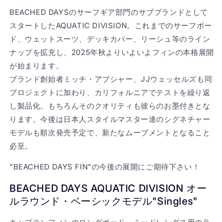
ィ
ィ
BEACHED DAYS
のサーフギア部門のサブブランドとして
ッ
ッ
スタートした
AQUATIC DIVISION
。これまでのサーフボー
ク
ク
ド、ウェットスーツ、デッキカバー、リーシュ等のライン
デ
デ
ナップを拡充し、
2025
年秋よりいよいよフィンの本格展開
ィ
ィ
が始まります。
ビ
ビ
ブランド創始者ミッチ・アブシャー、
JJ
ウェッセルズも同
ジ
ジ
プロジェクトに加わり、カリフォルニアでテストを繰り返
ョ
ョ
し製品化。もちろんそのクオリティも彼らのお墨付きとな
ン
ン
Singles
Singles
ります。今後は日本人スタイルマスター達のシグネチャー
9
9
モデルも順次発売予定で、新たなムーブメントとなること
イ
イ
必至。
ン
ン
チ
チ
"BEACHED DAYS FIN"
の今後の展開にご期待下さい！
の
の
数
数
BEACHED DAYS AQUATIC DIVISION
オー
量
量
ルラウンド・ベーシックモデル"Singles"
を
を