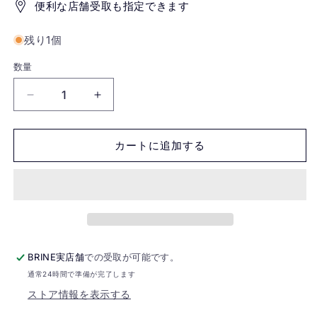
便利な店舗受取も指定できます
残り1個
数量
BEACHED
BEACHED
DAYS
DAYS
ビ
ビ
カートに追加する
ー
ー
チ
チ
ド
ド
デ
デ
イ
イ
ズ
ズ
/
/
BRINE実店舗
での受取が可能です。
ア
ア
通常24時間で準備が完了します
ク
ク
ストア情報を表示する
ア
ア
テ
テ