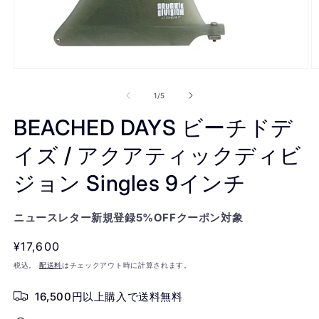
モ
ー
の
1
/
5
ダ
ル
BEACHED DAYS ビーチドデ
で
メ
イズ / アクアティックディビ
デ
ィ
ジョン Singles 9インチ
ア
(1)
(2
を
開
ニュースレター新規登録5%OFFクーポン対象
く
通
¥17,600
常
税込。
配送料
はチェックアウト時に計算されます。
価
16,500円以上購入で送料無料
格