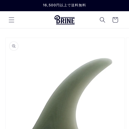
コンテ
16,500円以上で送料無料
ンツに
進む
カ
ー
ト
商品情
報にス
キップ