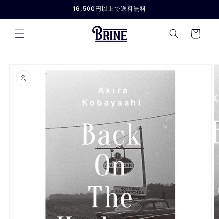
コンテ
16,500円以上で送料無料
ンツに
進む
カ
ー
ト
商品情
報にス
キップ