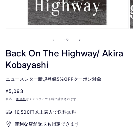
モ
ー
の
1
/
2
ダ
(2
ル
Back On The Highway/ Akira
で
メ
Kobayashi
デ
ィ
ア
(1)
ニュースレター新規登録5%OFFクーポン対象
を
開
通
¥5,093
く
常
税込。
配送料
はチェックアウト時に計算されます。
価
16,500円以上購入で送料無料
格
便利な店舗受取も指定できます