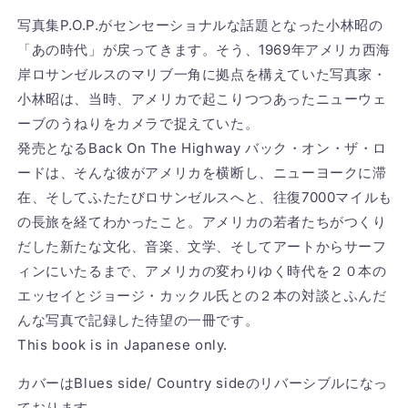
写真集P.O.P.がセンセーショナルな話題となった小林昭の
「あの時代」が戻ってきます。そう、1969年アメリカ西海
岸ロサンゼルスのマリブ一角に拠点を構えていた写真家・
小林昭は、当時、アメリカで起こりつつあったニューウェ
ーブのうねりをカメラで捉えていた。
発売となるBack On The Highway バック・オン・ザ・ロ
ードは、そんな彼がアメリカを横断し、ニューヨークに滞
在、そしてふたたびロサンゼルスへと、往復7000マイルも
の長旅を経てわかったこと。アメリカの若者たちがつくり
だした新たな文化、音楽、文学、そしてアートからサーフ
ィンにいたるまで、アメリカの変わりゆく時代を２０本の
エッセイとジョージ・カックル氏との２本の対談とふんだ
んな写真で記録した待望の一冊です。
This book is in Japanese only.
カバーはBlues side/ Country sideのリバーシブルになっ
ております。