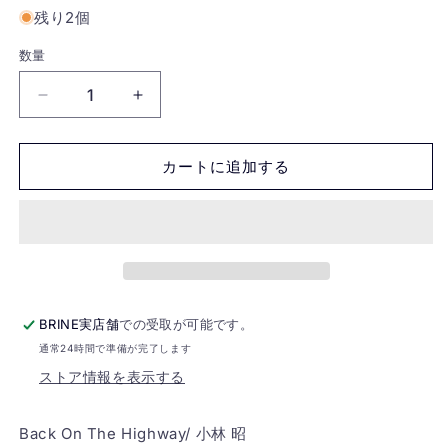
残り2個
数量
Back
Back
On
On
The
The
Highway/
Highway/
カートに追加する
Akira
Akira
Kobayashi
Kobayashi
の
の
数
数
量
量
を
を
BRINE実店舗
での受取が可能です。
減
増
ら
や
通常24時間で準備が完了します
す
す
ストア情報を表示する
Back On The Highway/ 小林 昭