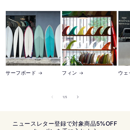
サーフボード
フィン
ウェ
の
1
/
5
ニュースレター登録で対象商品5%OFF