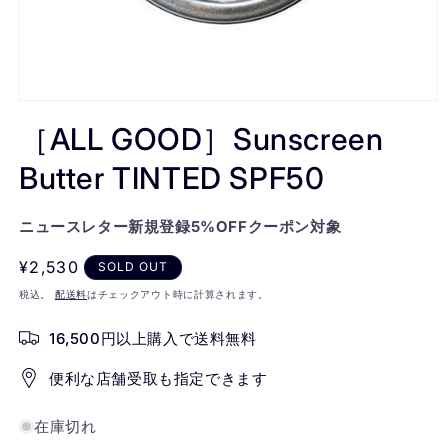
モ
ー
［ALL GOOD］Sunscreen
ダ
ル
Butter TINTED SPF50
で
メ
デ
ニュースレター新規登録5%OFFクーポン対象
ィ
ア
通
¥2,530
SOLD OUT
(1)
を
常
税込。
配送料
はチェックアウト時に計算されます。
開
価
く
16,500円以上購入で送料無料
格
便利な店舗受取も指定できます
在庫切れ