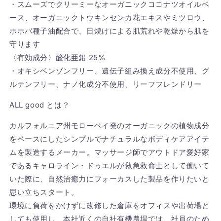
・スムーズでクリーミーなオーガニックココナツオイルベ
ース、オーガニックトウキンセンカ花エキスやミツロウ、
ホホバ種子油配合で、日焼けによる肌荒れや乾燥から肌を
守ります
〈有効成分〉酸化亜鉛 25%
・オキシベンゾンフリー、遺伝子組み換え成分不使用、グ
ルテンフリー、ナノ化成分不使用、リーフフレンドリー
ALL good とは？
カルフォルニア州モローベイ発のオーガニックの植物成分
をベースにしたシンプルでナチュラルなボディケアアイテ
ムを製造するメーカー。マッサージ師でアウトドア愛好家
であるキャロライン・ドゥエルが救急救命士として働いて
いた際に、自然治癒力にフォーカスした製品を作りたいと
思い立ちスタート。
環境に負荷をかけずに改修した倉庫をオフィスや出荷場と
しても使用し、本社近くの自社有機農場では、社員のため