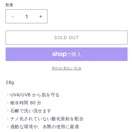
数量
［ALL
［ALL
GOOD］
GOOD］
Sunscreen
Sunscreen
SOLD OUT
Butter
Butter
TINTED
TINTED
SPF50
SPF50
の
の
数
数
別のお支払い方法
量
量
を
を
28g
減
増
ら
や
・UVA/UVB から肌を守る
す
す
・耐水時間 80 分
・石鹸で洗い流せます
・ナノ化されていない酸化亜鉛を配合
・過酷な環境や、水際の使用に最適