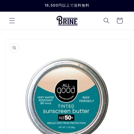
コンテ
16,500円以上で送料無料
ンツに
進む
カ
ー
ト
商品情
報にス
キップ