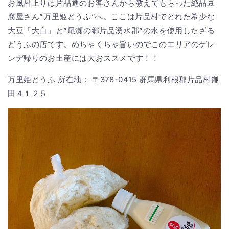
お風呂上りは片品通のお客さんから教えてもらった絶品豆
腐屋さん”万里姫どうふ”へ。ここは片品村でとれた希少な
大豆「大白」と”尾瀬の郷片品湧水郡”の水を使用したざる
どうふの店です。めちゃくちゃ旨いのでこのエリアのゲレ
ンデ帰りのお土産には大おススメです！！
万里姫どうふ 所在地： 〒378-0415 群馬県利根郡片品村鎌
田４１２５